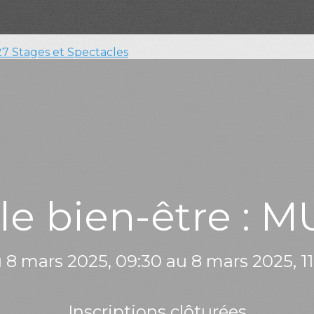
27
Stages et Spectacles
ôle bien-être :
 8 mars 2025, 09:30 au 8 mars 2025, 11
Inscriptions clôturées