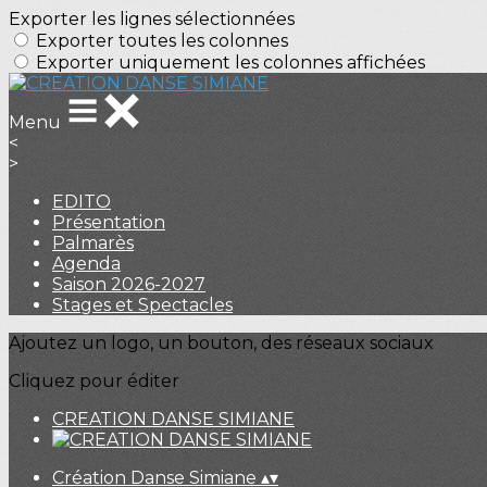
Exporter les lignes sélectionnées
Exporter toutes les colonnes
Exporter uniquement les colonnes affichées
Menu
<
>
EDITO
Présentation
Palmarès
Agenda
Saison 2026-2027
Stages et Spectacles
Ajoutez un logo, un bouton, des réseaux sociaux
Cliquez pour éditer
CREATION DANSE SIMIANE
Création Danse Simiane
▴
▾