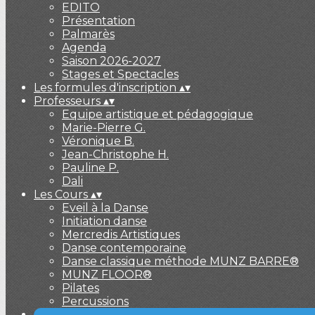
EDITO
Présentation
Palmarès
Agenda
Saison 2026-2027
Stages et Spectacles
Les formules d'inscription
▴
▾
Professeurs
▴
▾
Equipe artistique et pédagogique
Marie-Pierre G.
Véronique B.
Jean-Christophe H.
Pauline P.
Dali
Les Cours
▴
▾
Eveil à la Danse
Initiation danse
Mercredis Artistiques
Danse contemporaine
Danse classique méthode MUNZ BARRE®
MUNZ FLOOR®
Pilates
Percussions